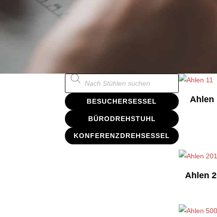
Products
search
Ahlen 
BESUCHERSESSEL
BÜRODREHSTUHL
KONFERENZDREHSESSEL
Ahlen 